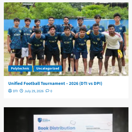
Polytechnic
Uncategorized
Unified Football Tournament – 2026 (DTI vs DPI)
DTI
July 29, 2026
0