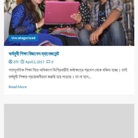
ভর্তি
Uncategorized
কর্মমুখী শিক্ষা বিজনেস ম্যানেজমেন্ট
DTI
April 2, 2017
0
গতানুগতিক শিক্ষা নিয়ে অধিকাংশ ডিগ্রিধারীই কর্মক্ষেত্রে প্রবেশ থেকে বঞ্চিত হচ্ছে। তাই
কর্মমুখী শিক্ষার প্রয়োজনীয়তা জরুরি হয়ে পড়েছে। তা না হলে...
Read
Read More
more
about
কর্মমুখী
শিক্ষা
বিজনেস
ম্যানেজমেন্ট