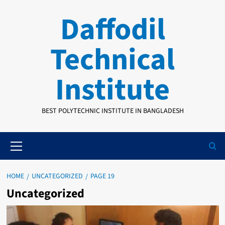
Skip
Daffodil
to
content
Technical
Institute
BEST POLYTECHNIC INSTITUTE IN BANGLADESH
Primary
Menu
HOME
UNCATEGORIZED
PAGE 19
Uncategorized