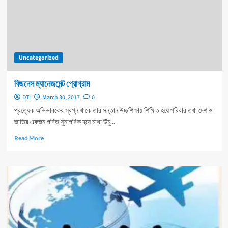
Uncategorized
বিজনেস ম্যানেজমেন্ট প্রোগ্রাম
DTI
March 30, 2017
0
প্রত্যেক অভিভাবকের স্বপ্ন থাকে তার সন্তান উচ্চশিক্ষায় শিক্ষিত হয়ে পরিবার তথা দেশ ও
জাতির একজন গর্বিত সুনাগরিক হয়ে মাথা উঁচু...
Read
Read More
more
about
বিজনেস
ম্যানেজমেন্ট
প্রোগ্রাম