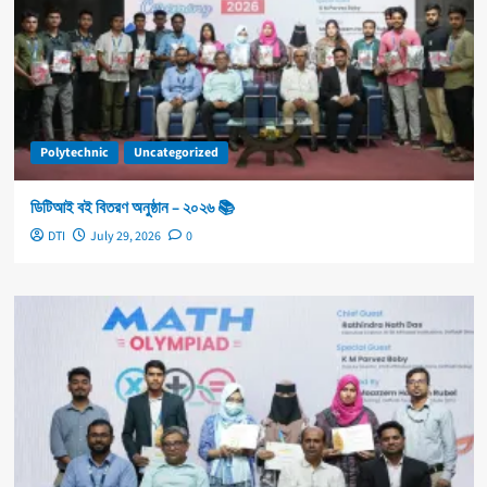
Polytechnic
Uncategorized
ডিটিআই বই বিতরণ অনুষ্ঠান – ২০২৬ 📚
DTI
July 29, 2026
0