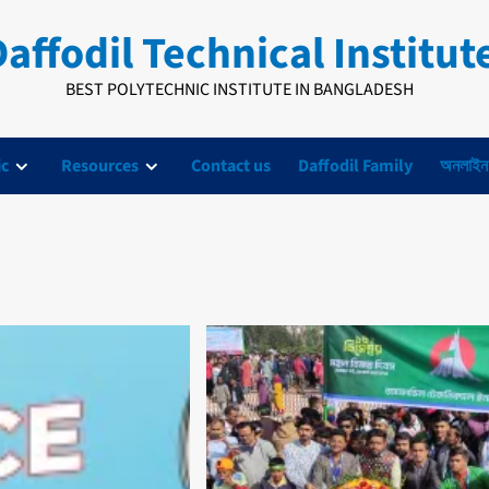
affodil Technical Institut
BEST POLYTECHNIC INSTITUTE IN BANGLADESH
c
Resources
Contact us
Daffodil Family
অনলাইন