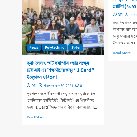
এর
Tim
নোটিশ (২০২
বিনামূল্যে
বই
DTI
June
বিতরণ
সম্মানিত সকল কর্মক
কার্যক্রম
আশাকরি ভাল আছ
২০২৫
জন্য জানানো যাচ
উপলক্ষ্যে বন্ধের..
News
Polytechnic
Slider
Rea
Read More
mor
ক্যাশলেস ও স্মার্ট ক্যাম্পাস গড়ার লক্ষ্যে
abo
ডিটিআই এর শিক্ষার্থীদের জন্য “1 Card”
পবিত্
ঈদ-
উদ্ভোধন ও বিতরণ
উল-
DTI
November 30, 2024
0
আযহ
উপলক্
ক্যাশলেস ও স্মার্ট ক্যাম্পাস গড়ার লক্ষ্যে ড্যাফোডিল
বন্ধে
টেকনিক্যাল ইনস্টিটিউট (ডিটিআই) এর শিক্ষার্থীদের
নোটি
জন্য “1 Card” উদ্ভোধন ও বিতরণ করা হয়েছে।...
(২০
Read
Read More
more
about
ক্যাশলেস