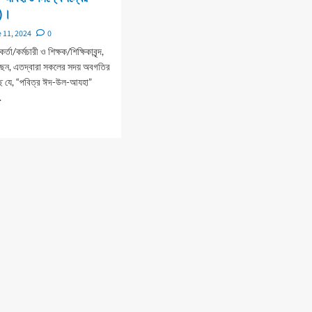
স্মৃতিসৌধে
ing
৪)।
পুষ্পস্তবক
অর্পণ
 11, 2024
0
র্তা/কর্মচারী ও শিক্ষক/শিক্ষিকাবৃন্দ,
েন, এতদ্বারা সকলের সদয় অবগতির
্ছে যে, “পবিত্র ঈদ-উল-আযহা”
.
d
e
ut
র
া
ষ্যে
র
শ
২৪)।