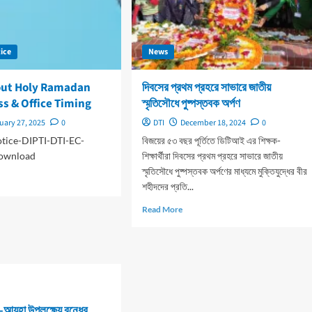
ice
News
out Holy Ramadan
দিবসের প্রথম প্রহরে সাভারে জাতীয়
s & Office Timing
স্মৃতিসৌধে পুষ্পস্তবক অর্পণ
uary 27, 2025
0
DTI
December 18, 2024
0
tice-DIPTI-DTI-EC-
বিজয়ের ৫৩ বছর পূর্তিতে ডিটিআই এর শিক্ষক-
ownload
শিক্ষার্থীরা দিবসের প্রথম প্রহরে সাভারে জাতীয়
স্মৃতিসৌধে পুষ্পস্তবক অর্পণের মাধ্যমে মুক্তিযুদ্ধের বীর
d
শহীদদের প্রতি...
e
ut
Read
Read More
ice
more
ut
about
y
দিবসের
adan
প্রথম
nth
প্রহরে
ss
সাভারে
জাতীয়
আযহা উপলক্ষ্যে বন্ধের
ice