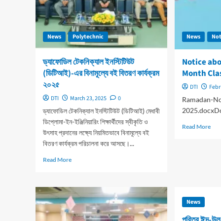
News
Polytechnic
News
Not
ড্যাফোডিল টেকনিক্যাল ইনস্টিটিউট
Notice ab
(ডিটিআই)-এর বিনামূল্যে বই বিতরণ কার্যক্রম
Month Clas
২০২৫
DTI
Febr
DTI
March 23, 2025
0
Ramadan-No
2025.docxD
ড্যাফোডিল টেকনিক্যাল ইনস্টিটিউট (ডিটিআই) মেধাবী
ডিপ্লোমা-ইন-ইঞ্জিনিয়ারিং শিক্ষার্থীদের স্বীকৃতি ও
Rea
Read More
উৎসাহ প্রদানের লক্ষ্যে নিয়মিতভাবে বিনামূল্যে বই
mor
বিতরণ কার্যক্রম পরিচালনা করে আসছে।...
abo
Not
Read
Read More
abo
more
Hol
about
Ram
ড্যাফোডিল
Mo
টেকনিক্যাল
Cla
News
ইনস্টিটিউট
&
(ডিটিআই)-
পবিত্র ঈদ-উল-
Off